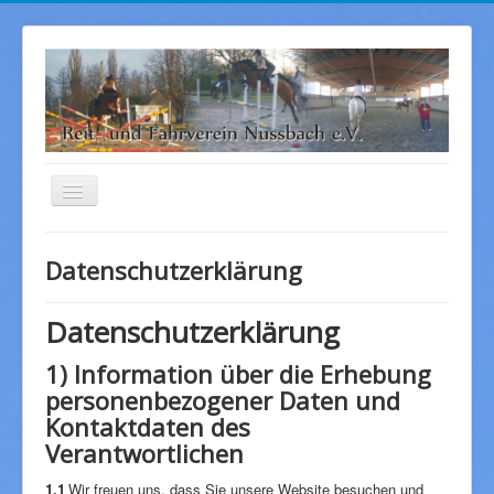
Navigation
an/aus
Startseite
Datenschutzerklärung
Aktuelles
Sponsoren
Datenschutzerklärung
Bilder
1) Information über die Erhebung
personenbezogener Daten und
Angebot
Kontaktdaten des
Kontakt
Verantwortlichen
Über uns
1.1
Wir freuen uns, dass Sie unsere Website besuchen und