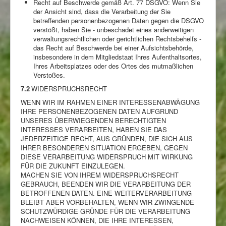
Recht auf Beschwerde gemäß Art. 77 DSGVO: Wenn Sie
der Ansicht sind, dass die Verarbeitung der Sie
betreffenden personenbezogenen Daten gegen die DSGVO
verstößt, haben Sie - unbeschadet eines anderweitigen
verwaltungsrechtlichen oder gerichtlichen Rechtsbehelfs -
das Recht auf Beschwerde bei einer Aufsichtsbehörde,
insbesondere in dem Mitgliedstaat Ihres Aufenthaltsortes,
Ihres Arbeitsplatzes oder des Ortes des mutmaßlichen
Verstoßes.
7.2
WIDERSPRUCHSRECHT
WENN WIR IM RAHMEN EINER INTERESSENABWÄGUNG
IHRE PERSONENBEZOGENEN DATEN AUFGRUND
UNSERES ÜBERWIEGENDEN BERECHTIGTEN
INTERESSES VERARBEITEN, HABEN SIE DAS
JEDERZEITIGE RECHT, AUS GRÜNDEN, DIE SICH AUS
IHRER BESONDEREN SITUATION ERGEBEN, GEGEN
DIESE VERARBEITUNG WIDERSPRUCH MIT WIRKUNG
FÜR DIE ZUKUNFT EINZULEGEN.
MACHEN SIE VON IHREM WIDERSPRUCHSRECHT
GEBRAUCH, BEENDEN WIR DIE VERARBEITUNG DER
BETROFFENEN DATEN. EINE WEITERVERARBEITUNG
BLEIBT ABER VORBEHALTEN, WENN WIR ZWINGENDE
SCHUTZWÜRDIGE GRÜNDE FÜR DIE VERARBEITUNG
NACHWEISEN KÖNNEN, DIE IHRE INTERESSEN,