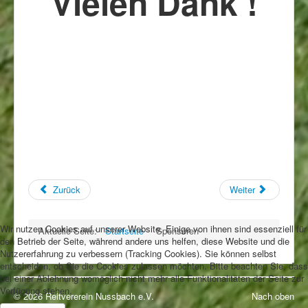
Vielen Dank !
Zurück
Weiter
Wir nutzen Cookies auf unserer Website. Einige von ihnen sind essenziell für
Aktuelle Seite:
Startseite
Sponsoren
den Betrieb der Seite, während andere uns helfen, diese Website und die
Nutzererfahrung zu verbessern (Tracking Cookies). Sie können selbst
entscheiden, ob Sie die Cookies zulassen möchten. Bitte beachten Sie, dass
bei einer Ablehnung womöglich nicht mehr alle Funktionalitäten der Seite zur
Verfügung stehen.
© 2026 Reitvererein Nussbach e.V.
Nach oben