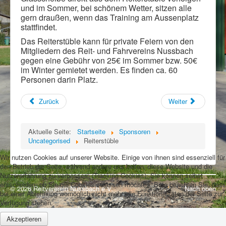
Impressum
und im Sommer, bei schönem Wetter, sitzen alle
gern draußen, wenn das Training am Aussenplatz
stattfindet.
Das Reiterstüble kann für private Feiern von den
Mitgliedern des Reit- und Fahrvereins Nussbach
gegen eine Gebühr von 25€ im Sommer bzw. 50€
im Winter gemietet werden. Es finden ca. 60
Personen darin Platz.
Zurück
Weiter
Aktuelle Seite:
Startseite
Sponsoren
Uncategorised
Reiterstüble
Wir nutzen Cookies auf unserer Website. Einige von ihnen sind essenziell für
den Betrieb der Seite, während andere uns helfen, diese Website und die
Nutzererfahrung zu verbessern (Tracking Cookies). Sie können selbst
entscheiden, ob Sie die Cookies zulassen möchten. Bitte beachten Sie, dass
© 2026 Reitvererein Nussbach e.V.
Nach oben
bei einer Ablehnung womöglich nicht mehr alle Funktionalitäten der Seite zur
Verfügung stehen.
Akzeptieren