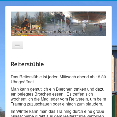
Navigation
an/aus
Startseite
Reiterstüble
Aktuelles
Sponsoren
Das Reiterstüble ist jeden Mittwoch abend ab 18.30
Uhr geöffnet.
Bilder
Man kann gemütlich ein Bierchen trinken und dazu
ein belegtes Brötchen essen. Es treffen sich
Angebot
wöchentlich die Mitglieder vom Reitverein, um beim
Kontakt
Training zuzuschauen oder einfach zum plaudern.
Im Winter kann man das Training durch eine große
Über uns
Glasscheibe direkt aus dem Reiterstüble verfolgen