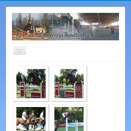
Navigation
an/aus
Startseite
Aktuelles
Sponsoren
Bilder
Angebot
Kontakt
Über uns