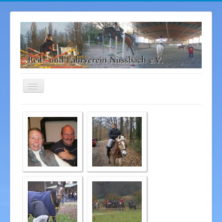
Navigation
an/aus
Startseite
Aktuelles
Sponsoren
Bilder
Angebot
Kontakt
Über uns